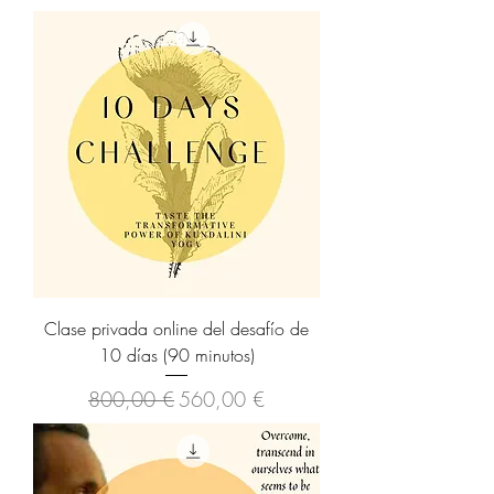
Clase privada online del desafío de
10 días (90 minutos)
Precio
Precio de oferta
800,00 €
560,00 €